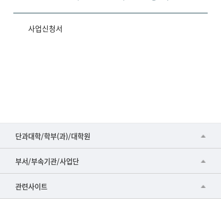
사업신청서
■인문대학
단과대학/학부(과)/대학원
▷국어국문학부
공동기기센터
부서/부속기관/사업단
▷영어영문학과
공학교육혁신센터
건강가정지원센터
관련사이트
▷일본어·일본학과
과학영재교육원
교수협의회
▷중국어·중국학과
교무처교직팀
구내(경남)은행